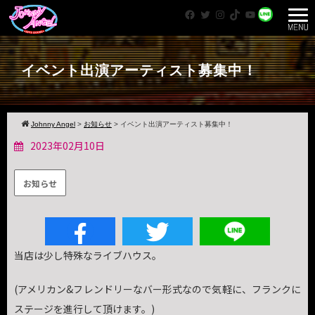
Facebook
Twitter
Instagram
TikTok
YouTube
WhatsApp
イベント出演アーティスト募集中！
Johnny Angel
>
お知らせ
>
イベント出演アーティスト募集中！
2023年02月10日
お知らせ
当店は少し特殊なライブハウス。
(アメリカン&フレンドリーなバー形式なので気軽に、フランクに
ステージを進行して頂けます。)