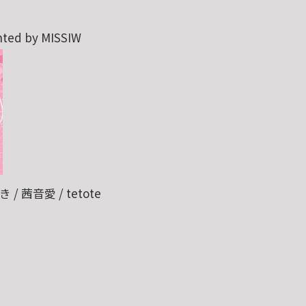
 by MISSIW
 / 茜音愛 / tetote