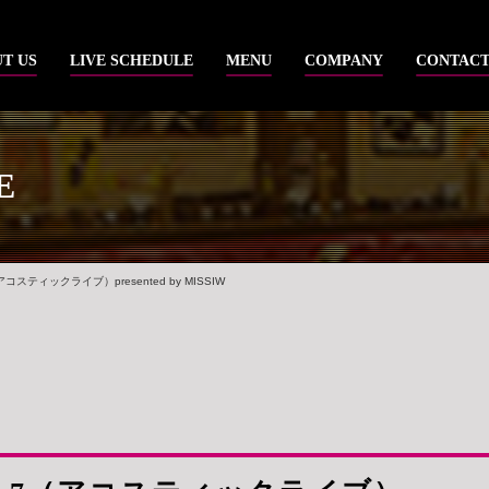
T US
LIVE SCHEDULE
MENU
COMPANY
CONTAC
E
.7（アコスティックライブ）presented by MISSIW