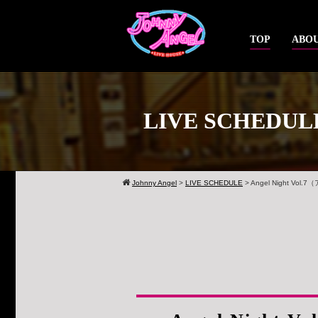
TOP
ABOU
LIVE SCHEDUL
Johnny Angel
>
LIVE SCHEDULE
>
Angel Night Vol