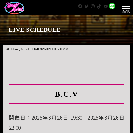
Facebook
Twitter
Instagram
TikTok
YouTube
WhatsApp
LIVE SCHEDULE
Johnny Angel
>
LIVE SCHEDULE
>
B.C.V
B.C.V
開催日：2025年3月26日 19:30 - 2025年3月26日
22:00