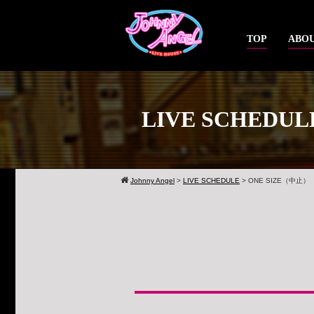
TOP
ABOU
LIVE SCHEDUL
Johnny Angel
>
LIVE SCHEDULE
>
ONE SIZE（中止）