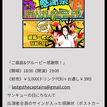
「ご贔屓&グルーピー感謝祭！」
《開場》18:00《開演》19:00
《前売》￥3,000(ドリンク代別＋お通し￥390)
lastgsthecaptains@gmail.com
サンキューの日にちなんで
出演者全員のサインが入った感謝状（ポストカー