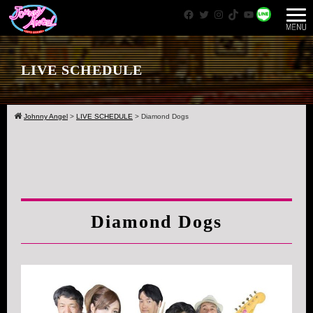
Facebook
Twitter
Instagram
TikTok
YouTube
WhatsApp
LIVE SCHEDULE
Johnny Angel
>
LIVE SCHEDULE
>
Diamond Dogs
Diamond Dogs