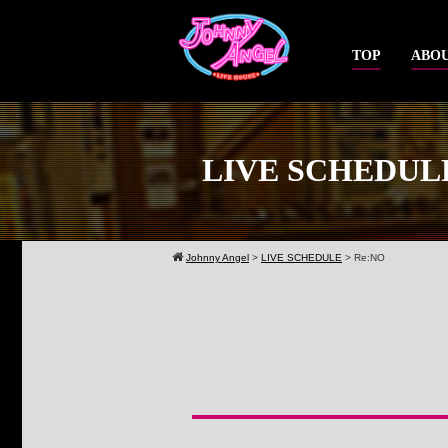
TOP
ABOU
LIVE SCHEDUL
Johnny Angel
>
LIVE SCHEDULE
>
Re:NO