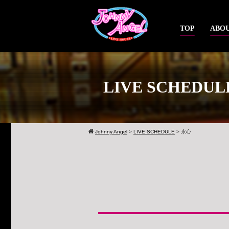
TOP
ABOU
LIVE SCHEDUL
Johnny Angel
>
LIVE SCHEDULE
>
永心