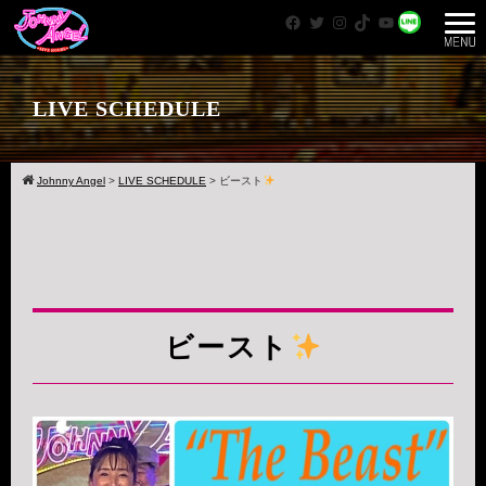
Facebook
Twitter
Instagram
TikTok
YouTube
WhatsApp
LIVE SCHEDULE
Johnny Angel
>
LIVE SCHEDULE
>
ビースト
ビースト