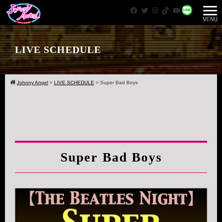
Facebook
Twitter
Instagram
TikTok
YouTube
WhatsApp
LIVE SCHEDULE
Johnny Angel
>
LIVE SCHEDULE
>
Super Bad Boys
Super Bad Boys