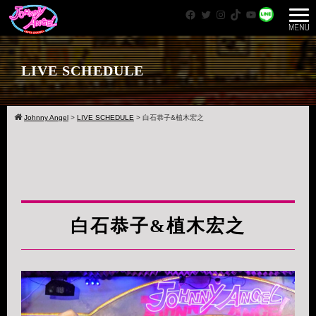
Facebook
Twitter
Instagram
TikTok
YouTube
WhatsApp
LIVE SCHEDULE
Johnny Angel
>
LIVE SCHEDULE
>
白石恭子&植木宏之
白石恭子&植木宏之