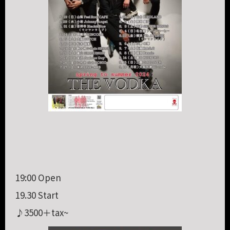
19:00 Open
19.30 Start
♪3500＋tax~