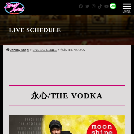
Facebook
Twitter
Instagram
TikTok
YouTube
WhatsApp
LIVE SCHEDULE
Johnny Angel
>
LIVE SCHEDULE
>
永心/THE VODKA
永心/THE VODKA