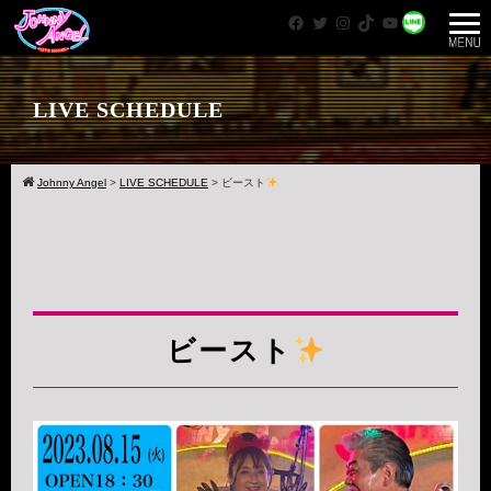
Facebook
Twitter
Instagram
TikTok
YouTube
WhatsApp
LIVE SCHEDULE
Johnny Angel
>
LIVE SCHEDULE
>
ビースト
ビースト