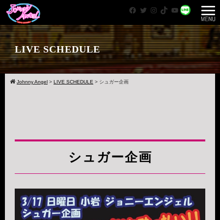
Facebook
Twitter
Instagram
TikTok
YouTube
WhatsApp
LIVE SCHEDULE
Johnny Angel
>
LIVE SCHEDULE
>
シュガー企画
シュガー企画