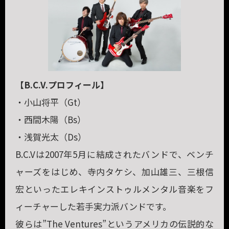
【B.C.V.プロフィール】
・小山将平（Gt）
・西間木陽（Bs）
・浅賀光太（Ds）
B.C.Vは2007年5月に結成されたバンドで、ベンチ
ャーズをはじめ、
寺内タケシ、加山雄三、三根信
宏といった
エレキインストゥルメンタル音楽をフ
ィーチャーした若手実力派バンドです。
彼らは”The Ventures”というアメリカの伝説的な