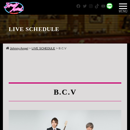
Facebook
Twitter
Instagram
TikTok
YouTube
WhatsApp
LIVE SCHEDULE
Johnny Angel
>
LIVE SCHEDULE
>
B.C.V
B.C.V