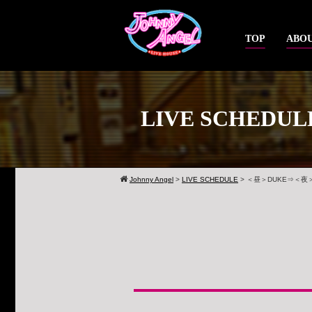
TOP
ABOU
LIVE SCHEDUL
Johnny Angel
>
LIVE SCHEDULE
>
＜昼＞DUKE⇒＜夜