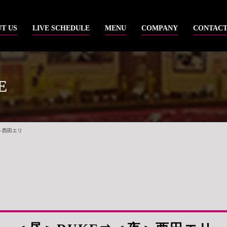
T US
LIVE SCHEDULE
MENU
COMPANY
CONTAC
E
＞西田エリ