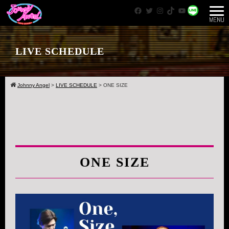
Facebook
Twitter
Instagram
TikTok
YouTube
WhatsApp
LIVE SCHEDULE
Johnny Angel
>
LIVE SCHEDULE
>
ONE SIZE
ONE SIZE